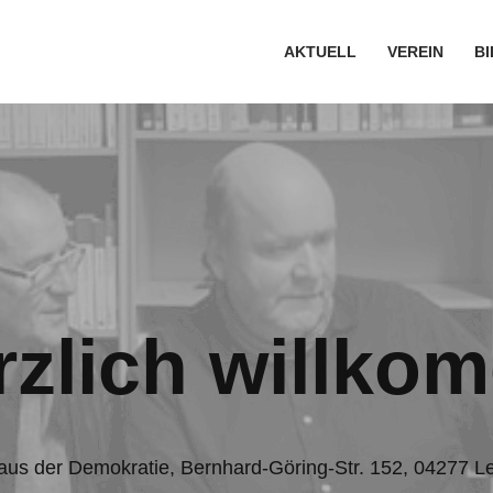
AKTUELL
VEREIN
B
rzlich willkom
aus der Demokratie, Bernhard-Göring-Str. 152, 04277 Le