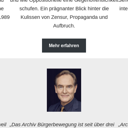
nd
und wie Oppositionelle eine Gegenöffentlichkeit
Send
he
schufen. Ein prägnanter Blick hinter die
int
 1989
Kulissen von Zensur, Propaganda und
Aufbruch.
Mehr erfahren
eil
„Das Archiv Bürgerbewegung ist seit über drei
„Arc