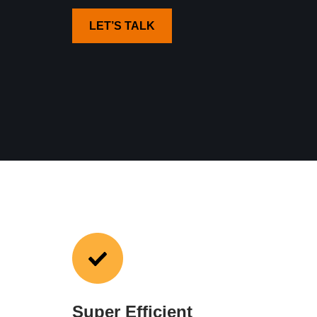
LET’S TALK
Super Efficient