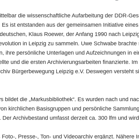
telbar die wissenschaftliche Aufarbeitung der DDR-Gesc
s ist entstanden aus der gemeinsamen Initiative eines 
eutschen, Klaus Roewer, der Anfang 1990 nach Leipzig 
Revolution in Leipzig zu sammeln. Uwe Schwabe brachte 
 ihre persönliche Unterlagen und Aufzeichnungen in e
llte und die ersten Archivierungsarbeiten finanzierte.
rchiv Bürgerbewegung Leipzig e.V. Deswegen versteht si
s bildet die „Markusbibliothek“. Es wurden nach und n
on kirchlichen Basisgruppen und persönliche Sammlung
 Der Archivbestand umfasst derzeit ca. 300 lfm und wird
oto-, Presse-, Ton- und Videoarchiv ergänzt. Nähere In