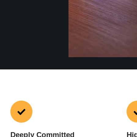
Deeply Committed
Hi